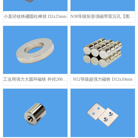
小直径钕铁硼圆柱棒状 D2x25mm
N38等级矩形强磁带双沉孔【图片 价格 打样】
工业用强力大圆环磁铁 外径200mm
N52等级超强力磁铁 D12x10mm