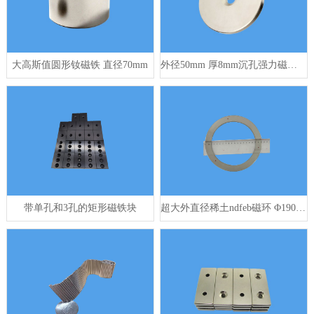
大高斯值圆形钕磁铁 直径70mm
外径50mm 厚8mm沉孔强力磁铁环
带单孔和3孔的矩形磁铁块
超大外直径稀土ndfeb磁环 Φ190mm