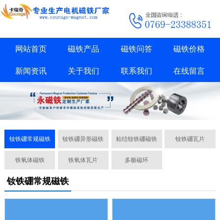
网站首页
磁铁产品
磁铁问答
磁铁价格
新闻资讯
关于我们
联系我们
在线留言
钕铁硼常规磁铁
钕铁硼异形磁铁
粘结钕铁硼磁铁
钕铁硼瓦片
铁氧体磁铁
铁氧体瓦片
多极磁环
钕铁硼常规磁铁