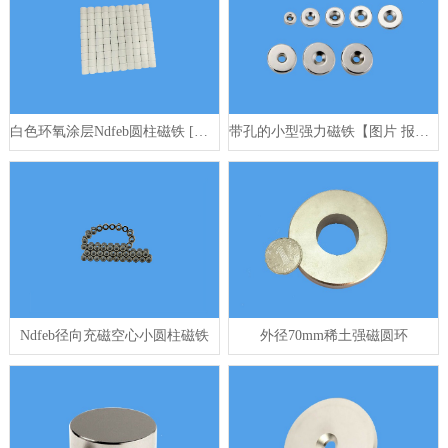
白色环氧涂层Ndfeb圆柱磁铁 [图片 报价 厂家]
带孔的小型强力磁铁【图片 报价 定做】
Ndfeb径向充磁空心小圆柱磁铁
外径70mm稀土强磁圆环