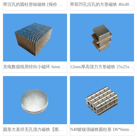
带沉孔的圆柱形钕磁铁 [报价 供应 定做]
带双凹孔沉孔的方形磁铁 40x40x3mm
充电数据线用径向小磁环 6mm x 3.8mm x 5mm
12mm厚高强力方形磁铁 25x25x12mm
圆形大直径无孔强力磁铁【图片 价格 定做】
N48镀镍强磁铁圆柱形 D6*6mm 5000高斯