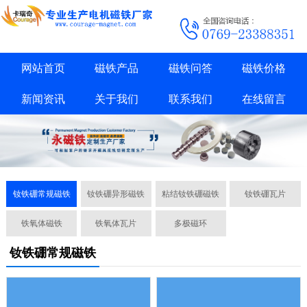
网站首页
磁铁产品
磁铁问答
磁铁价格
新闻资讯
关于我们
联系我们
在线留言
钕铁硼常规磁铁
钕铁硼异形磁铁
粘结钕铁硼磁铁
钕铁硼瓦片
铁氧体磁铁
铁氧体瓦片
多极磁环
钕铁硼常规磁铁