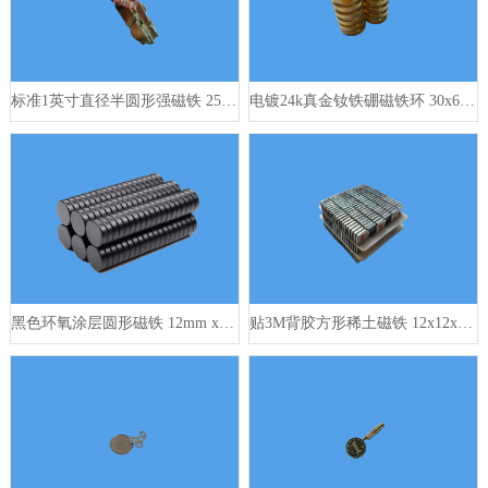
标准1英寸直径半圆形强磁铁 25.4mm x 3mm
电镀24k真金钕铁硼磁铁环 30x6mm
黑色环氧涂层圆形磁铁 12mm x 3mm
贴3M背胶方形稀土磁铁 12x12x2mm