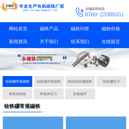
网站首页
磁铁产品
磁铁问答
磁铁价格
新闻资讯
关于我们
联系我们
在线留言
钕铁硼常规磁铁
钕铁硼异形磁铁
粘结钕铁硼磁铁
钕铁硼瓦片
铁氧体磁铁
铁氧体瓦片
多极磁环
钕铁硼常规磁铁