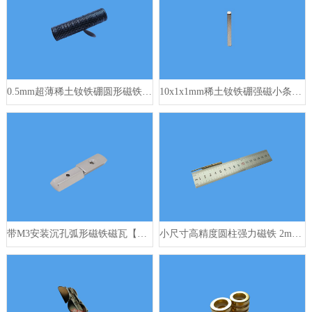
0.5mm超薄稀土钕铁硼圆形磁铁 20x0.5mm
10x1x1mm稀土钕铁硼强磁小条形 1350高斯
带M3安装沉孔弧形磁铁磁瓦【图片 图纸 报价】
小尺寸高精度圆柱强力磁铁 2mm x 20mm