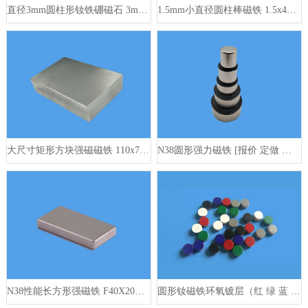
直径3mm圆柱形钕铁硼磁石 3mm x 10mm
1.5mm小直径圆柱棒磁铁 1.5x4mm
大尺寸矩形方块强磁磁铁 110x74x25mm
N38圆形强力磁铁 [报价 定做 供应商]
N38性能长方形强磁铁 F40X20X5mm
圆形钕磁铁环氧镀层（红 绿 蓝 灰）