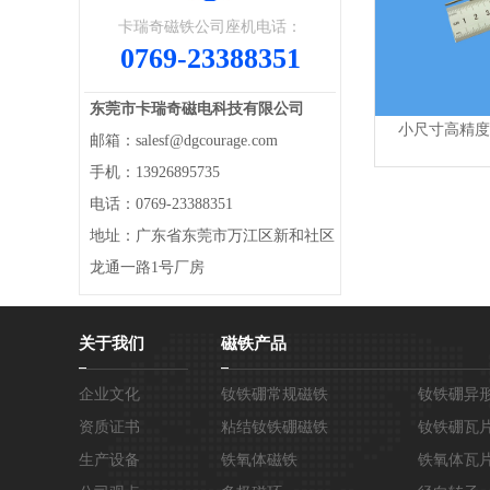
卡瑞奇磁铁公司座机电话：
0769-23388351
东莞市卡瑞奇磁电科技有限公司
小尺寸高精度圆
邮箱：salesf@dgcourage.com
手机：13926895735
电话：0769-23388351
地址：广东省东莞市万江区新和社区
龙通一路1号厂房
关于我们
磁铁产品
企业文化
钕铁硼常规磁铁
钕铁硼异
资质证书
粘结钕铁硼磁铁
钕铁硼瓦
生产设备
铁氧体磁铁
铁氧体瓦