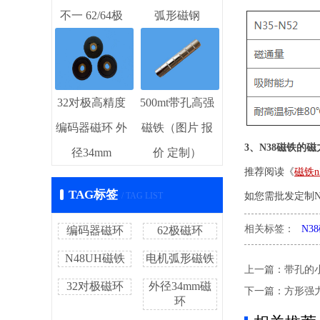
不一 62/64极
弧形磁钢
32对极高精度
500mt带孔高强
编码器磁环 外
磁铁（图片 报
3、N38磁铁的
径34mm
价 定制）
推荐阅读《
磁铁
TAG标签
/ TAG LIST
如您需批发定制
相关标签：
N3
编码器磁环
62极磁环
N48UH磁铁
电机弧形磁铁
上一篇：
带孔的
32对极磁环
外径34mm磁
下一篇：
方形强
环