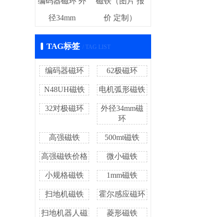
编码器磁环 外
磁铁（图片 报
径34mm
价 定制）
TAG标签
/ TAG LIST
编码器磁环
62极磁环
N48UH磁铁
电机弧形磁铁
32对极磁环
外径34mm磁
环
高强磁铁
500mt磁铁
高强磁铁价格
微小磁铁
小规格磁铁
1mm磁铁
扫地机磁铁
霍尔感应磁环
扫地机器人磁
菱形磁铁