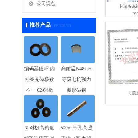
公司观点
卡瑞奇磁
IS
推荐产品
/ PRODUCT
编码器磁环 内
高耐温N48UH
外圈充磁极数
等级电机强力
不一 62/64极
弧形磁钢
卡瑞
32对极高精度
500mt带孔高强