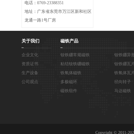
电话：0769-23388351
地址：广东省东莞市万江区新和社区
龙通一路1号厂房
关于我们
磁铁产品
企业文化
钕铁硼常规磁铁
钕铁硼异
资质证书
粘结钕铁硼磁铁
钕铁硼瓦
生产设备
铁氧体磁铁
铁氧体瓦
公司观点
多极磁环
径向转子
磁铁组件
马达磁铁
Copyright © 2011-2