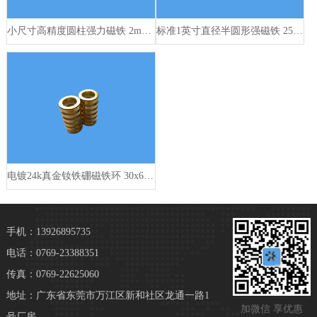
小尺寸高精度圆柱强力磁铁 2mm x 20mm
标准1英寸直径半圆形强磁铁 25.4mm x 3mm
电镀24k真金钕铁硼磁铁环 30x6mm
手机：13926895735
电话：0769-23388351
传真：0769-22625060
地址：广东省东莞市万江区新和社区龙通一路1
加微信 享优惠
号厂房