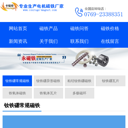
网站首页
磁铁产品
磁铁问答
磁铁价格
新闻资讯
关于我们
联系我们
在线留言
钕铁硼常规磁铁
钕铁硼异形磁铁
粘结钕铁硼磁铁
钕铁硼瓦片
铁氧体磁铁
铁氧体瓦片
多极磁环
钕铁硼常规磁铁