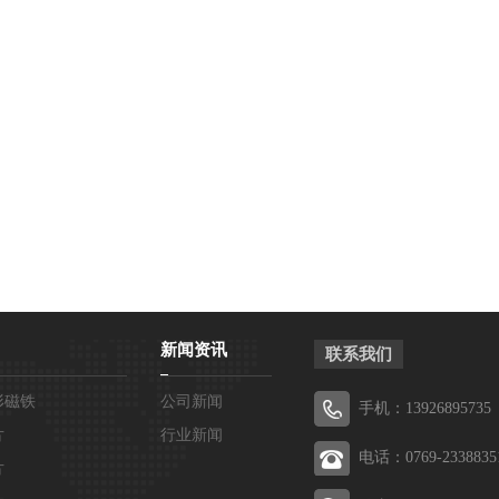
新闻资讯
联系我们
形磁铁
公司新闻
手机：13926895735
片
行业新闻
电话：0769-2338835
片