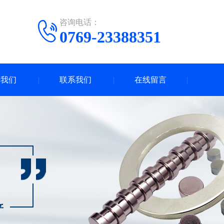
咨询电话：
0769-23388351
于我们
联系我们
在线留言