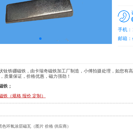
手机：13
邮箱：sal
状钕铁硼磁铁，由卡瑞奇磁铁加工厂制造，小傅拍摄处理，如您有高
，质量保证，价格优惠，磁力强劲！
磁铁；
磁铁（规格 报价 定制）
H黑色环氧涂层磁瓦（图片 价格 供应商）