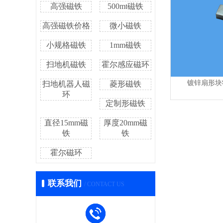
高强磁铁
500mt磁铁
高强磁铁价格
微小磁铁
小规格磁铁
1mm磁铁
扫地机磁铁
霍尔感应磁环
镀锌扇形块
扫地机器人磁
菱形磁铁
环
定制形磁铁
直径15mm磁
厚度20mm磁
铁
铁
霍尔磁环
联系我们
/ CONTACT US