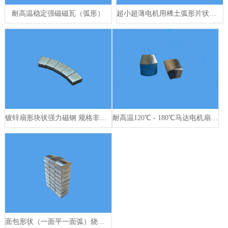
耐高温稳定强磁磁瓦（弧形）
超小超薄电机用稀土弧形片状磁铁
镀锌扇形块状强力磁钢 规格非标定制
耐高温120℃ - 180℃马达电机扇形磁钢（磁瓦）
面包形状（一面平一面弧）烧结钕铁硼磁铁