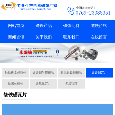
网站首页
磁铁产品
磁铁问答
磁铁价格
新闻资讯
关于我们
联系我们
在线留言
钕铁硼常规磁铁
钕铁硼异形磁铁
粘结钕铁硼磁铁
钕铁硼瓦片
铁氧体磁铁
铁氧体瓦片
多极磁环
钕铁硼瓦片