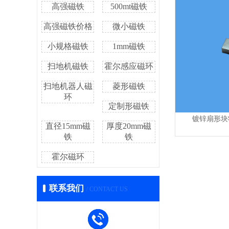
高强磁铁
500mt磁铁
高强磁铁价格
微小磁铁
小规格磁铁
1mm磁铁
扫地机磁铁
霍尔感应磁环
扫地机器人磁
菱形磁铁
环
定制形磁铁
镀锌扇形块
直径15mm磁
厚度20mm磁
铁
铁
霍尔磁环
联系我们
/ CONTACT US