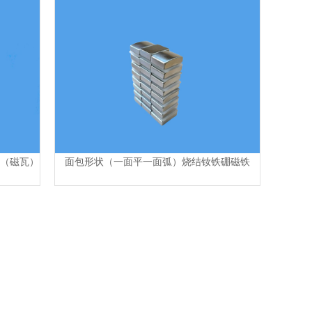
钢（磁瓦）
面包形状（一面平一面弧）烧结钕铁硼磁铁