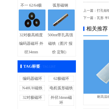
不一 62/64极
弧形磁钢
上一篇：
打孔钕
下一篇：
瓦形 
相关推荐
32对极高精度
500mt带孔高强
编码器磁环 外
磁铁（图片 报
径34mm
价 定制）
TAG标签
/ TAG LIST
编码器磁环
62极磁环
N48UH磁铁
电机弧形磁铁
耐高温
32对极磁环
外径34mm磁
环