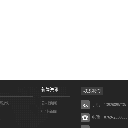
新闻资讯
联系我们
形磁铁
公司新闻
手机：13926895735
片
行业新闻
电话：0769-2338835
片