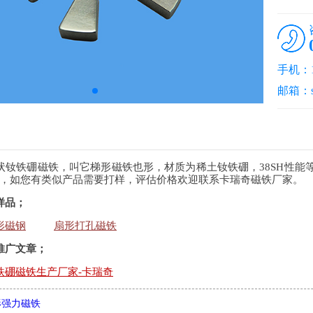
手机：13
邮箱：sal
钕铁硼磁铁，叫它梯形磁铁也形，材质为稀土钕铁硼，38SH性能等
，如您有类似产品需要打样，评估价格欢迎联系卡瑞奇磁铁厂家。
样品；
形磁钢
扇形打孔磁铁
推广文章；
铁硼磁铁生产厂家-卡瑞奇
形强力磁铁