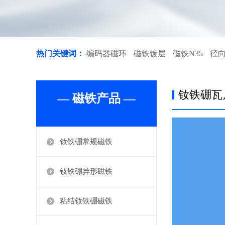
热门关键词：
编码器磁环
磁铁镀层
磁铁N35
径
钕铁硼瓦
— 磁铁产品 —
钕铁硼常规磁铁
钕铁硼异形磁铁
粘结钕铁硼磁铁