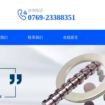
咨询电话：
0769-23388351
于我们
联系我们
在线留言