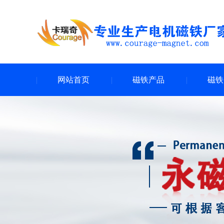
网站首页
磁铁产品
磁铁