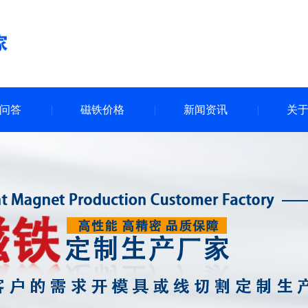
问答
磁铁价格
新闻资讯
关