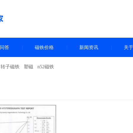
问答
磁铁价格
新闻资讯
关
向转子磁铁
塑磁
n52磁铁