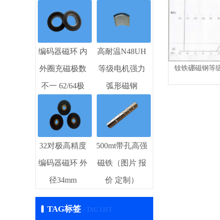
编码器磁环 内
高耐温N48UH
钕铁硼磁钢等级
外圈充磁极数
等级电机强力
不一 62/64极
弧形磁钢
32对极高精度
500mt带孔高强
编码器磁环 外
磁铁（图片 报
径34mm
价 定制）
TAG标签
/ TAG LIST