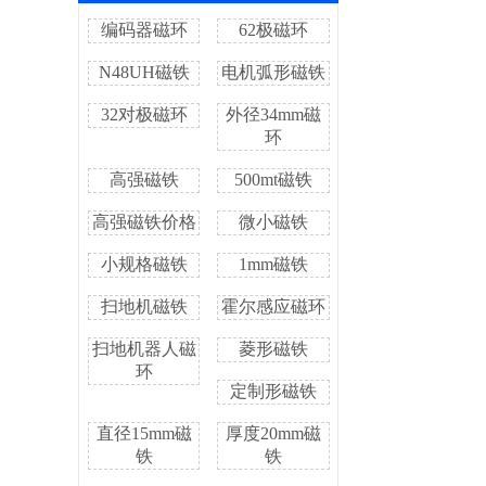
编码器磁环
62极磁环
N48UH磁铁
电机弧形磁铁
32对极磁环
外径34mm磁
环
高强磁铁
500mt磁铁
高强磁铁价格
微小磁铁
小规格磁铁
1mm磁铁
扫地机磁铁
霍尔感应磁环
扫地机器人磁
菱形磁铁
环
定制形磁铁
直径15mm磁
厚度20mm磁
铁
铁