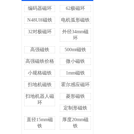
编码器磁环
62极磁环
N48UH磁铁
电机弧形磁铁
32对极磁环
外径34mm磁
环
高强磁铁
500mt磁铁
高强磁铁价格
微小磁铁
小规格磁铁
1mm磁铁
扫地机磁铁
霍尔感应磁环
扫地机器人磁
菱形磁铁
环
定制形磁铁
直径15mm磁
厚度20mm磁
铁
铁