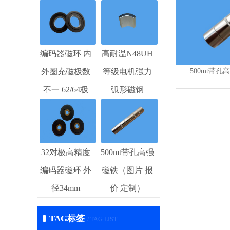
编码器磁环 内
高耐温N48UH
500mt带
外圈充磁极数
等级电机强力
不一 62/64极
弧形磁钢
32对极高精度
500mt带孔高强
编码器磁环 外
磁铁（图片 报
径34mm
价 定制）
TAG标签
/ TAG LIST