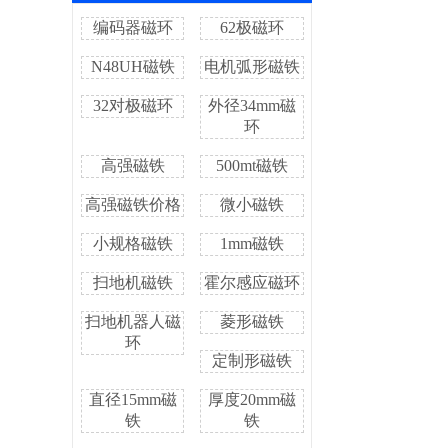
编码器磁环
62极磁环
N48UH磁铁
电机弧形磁铁
32对极磁环
外径34mm磁
环
高强磁铁
500mt磁铁
高强磁铁价格
微小磁铁
小规格磁铁
1mm磁铁
扫地机磁铁
霍尔感应磁环
扫地机器人磁
菱形磁铁
环
定制形磁铁
直径15mm磁
厚度20mm磁
铁
铁