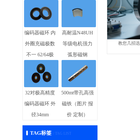
编码器磁环 内
高耐温N48UH
教您几招选
外圈充磁极数
等级电机强力
不一 62/64极
弧形磁钢
32对极高精度
500mt带孔高强
编码器磁环 外
磁铁（图片 报
径34mm
价 定制）
TAG标签
/ TAG LIST