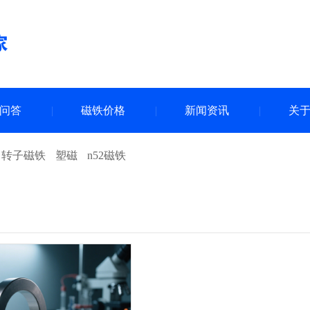
问答
磁铁价格
新闻资讯
关
向转子磁铁
塑磁
n52磁铁