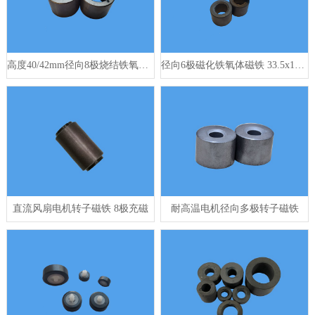
高度40/42mm径向8极烧结铁氧体转子磁环
径向6极磁化铁氧体磁铁 33.5x19.8x25mm
直流风扇电机转子磁铁 8极充磁
耐高温电机径向多极转子磁铁