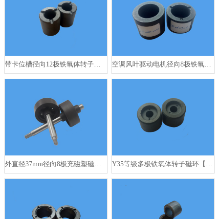
带卡位槽径向12极铁氧体转子磁环
空调风叶驱动电机径向8极铁氧体磁环磁钢
外直径37mm径向8极充磁塑磁转子磁铁
Y35等级多极铁氧体转子磁环【图片 报价 打样】