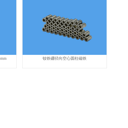
5mm
钕铁硼径向空心圆柱磁铁