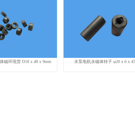
环现货 D18 x d8 x 9mm
水泵电机永磁体转子 φ20 x 6 x 4