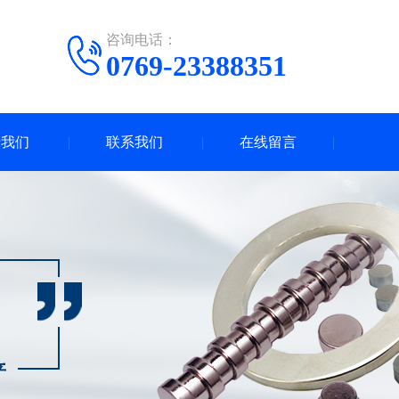
咨询电话：
0769-23388351
于我们
联系我们
在线留言