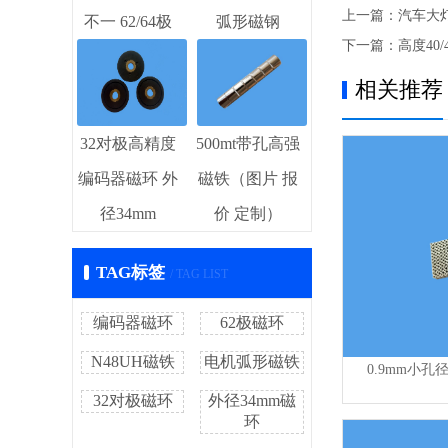
上一篇：
汽车大
不一 62/64极
弧形磁钢
下一篇：
高度40
相关推荐
32对极高精度
500mt带孔高强
编码器磁环 外
磁铁（图片 报
径34mm
价 定制）
TAG标签
/ TAG LIST
编码器磁环
62极磁环
N48UH磁铁
电机弧形磁铁
0.9mm小
32对极磁环
外径34mm磁
环