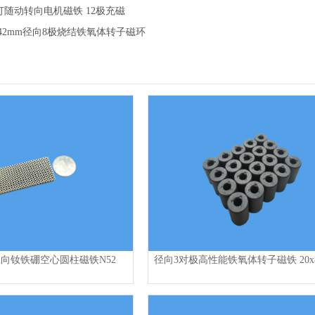
灯随动转向电机磁铁 12极充磁
/42mm径向8极烧结铁氧体转子磁环
孔径向钕铁硼空心圆柱磁铁N52
径向3对极高性能铁氧体转子磁铁 20x8