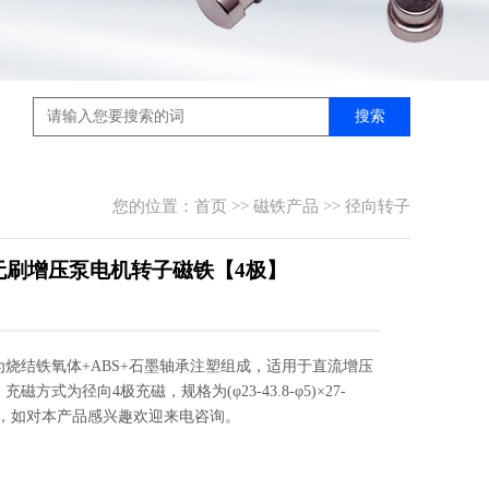
搜索
您的位置：
首页
>>
磁铁产品
>>
径向转子
无刷增压泵电机转子磁铁【4极】
为烧结铁氧体+ABS+石墨轴承注塑组成，适用于直流增压
充磁方式为径向4极充磁，规格为(φ23-43.8-φ5)×27-
mm，如对本产品感兴趣欢迎来电咨询。