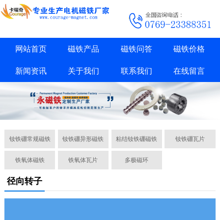
网站首页
磁铁产品
磁铁问答
磁铁价格
新闻资讯
关于我们
联系我们
在线留言
钕铁硼常规磁铁
钕铁硼异形磁铁
粘结钕铁硼磁铁
钕铁硼瓦片
铁氧体磁铁
铁氧体瓦片
多极磁环
径向转子