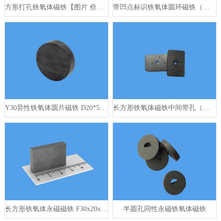
方形打孔铁氧体磁铁【图片 价格 定制】
带凹点标识铁氧体圆环磁铁（图片 批发 供应）
Y30异性铁氧体圆片磁铁 D20*5mm
长方形铁氧体磁铁中间带孔（螺丝孔）
长方形铁氧体永磁磁铁 F30x20x6mm
半圆孔同性永磁铁氧体磁铁