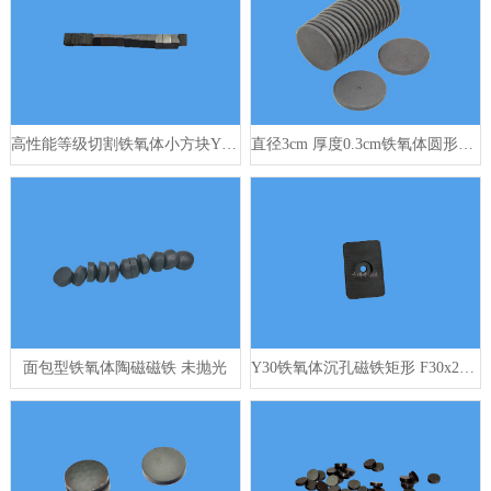
高性能等级切割铁氧体小方块Y35 7.5x6x5mm
直径3cm 厚度0.3cm铁氧体圆形永磁 D30x3mm
面包型铁氧体陶磁磁铁 未抛光
Y30铁氧体沉孔磁铁矩形 F30x20x4 R2