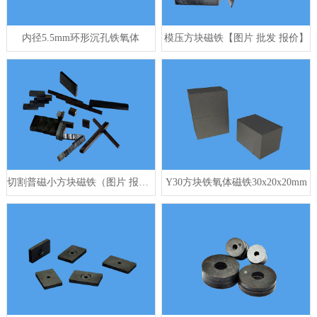
内径5.5mm环形沉孔铁氧体
模压方块磁铁【图片 批发 报价】
切割普磁小方块磁铁（图片 报价 定制）
Y30方块铁氧体磁铁30x20x20mm