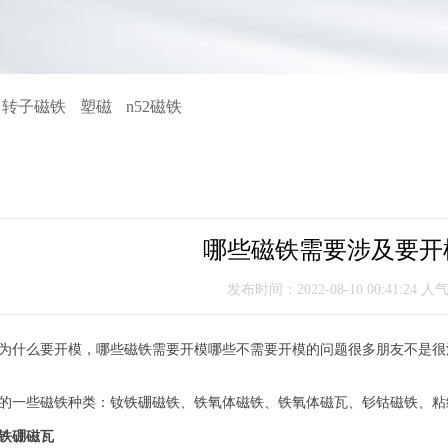
向转子磁铁
塑磁
n52磁铁
哪些磁铁需要涉及要开
发布时间：2022-08-10 00:41:24 人
什么要开模，哪些磁铁需要开模哪些不需要开模的问题很多朋友不是很
一些磁铁种类：钕铁硼磁铁、铁氧体磁铁、铁氧体磁瓦、钐钴磁铁、粘
铁硼磁瓦