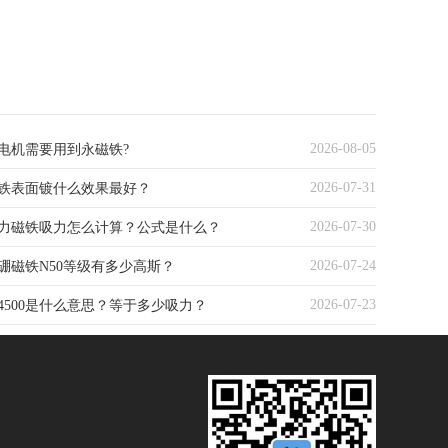
2026-08-05
电机需要用到永磁铁?
2026-07-31
铁表面镀什么效果最好？
2026-07-30
力磁铁吸力怎么计算？公式是什么？
2026-07-24
硼磁铁N50等级有多少高斯？
2026-07-23
4500是什么意思？等于多少吸力？