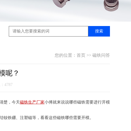
搜索
您的位置：
首页
>>
磁铁问答
模呢？
气：4787
清楚，今天
磁铁生产厂家
小傅就来说说哪些磁铁需要进行开模
结钕铁硼、注塑磁等，看看这些磁铁哪些需要开模。