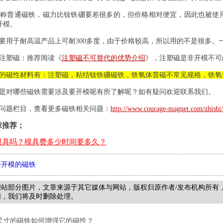
普通磁铁，磁力比钕铁硼要差很多的，但价格相对便宜，因此也被使用
开模。
用于耐高温产品上可耐300多度，由于价格较高，所以用的不是很多。
注塑磁：推荐阅读《
注塑磁不可替代的优势介绍
》，注塑磁是非开模不可
的磁性材料有：注塑磁，粘结钕铁硼磁铁，铁氧体普磁不常见规格，铁氧
对哪些磁铁需要涉及要开模呢有所了解呢？如有疑问欢迎联系我们。
题栏目，查看更多磁铁相关问题：
http://www.courage-magnet.com/zhishi/
章推荐；
模具吗？模具费多少时间要多久？
要开模的磁铁
网站部分图片，文章来源于其它媒体与网站，版权归原作者/发布机构所有
们，我们将及时删除处理。
尺寸的磁铁如何增强它的磁性？