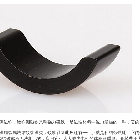
磁铁，钕铁硼磁铁又称强力磁铁，是磁性材料中磁力最强的一种，它的
磁铁属烧结钕铁硼类，钕铁硼除此外还有一种那就是粘结钕铁硼。它的
烧结磁体所无法相比的，应用它可大大减少电机的体积及重量。开模费用大