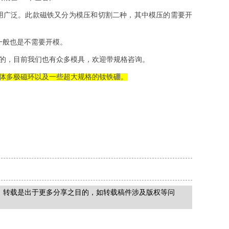
广泛。此款磁铁又分为模压和切割二种，其中模压的需要开
一般也是不需要开模。
的，目前我们也有众多模具，欢迎带规格咨询。
体多极磁环以及一些超大规格的钕铁硼。
，转载是出于更多分享之目的，如转载稿件涉及版权等问