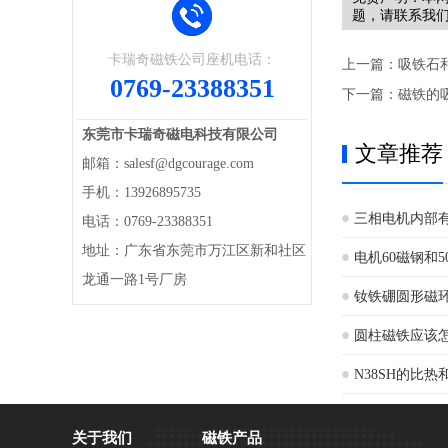
题，请联系我
卡瑞奇磁铁公司座机电话：
上一篇：
吸铁石
0769-23388351
下一篇：
磁铁的
东莞市卡瑞奇磁电科技有限公司
文章推荐
邮箱：salesf@dgcourage.com
手机：13926895735
三相电机内部
电话：0769-23388351
地址：广东省东莞市万江区新和社区
电机60磁钢和
龙通一路1号厂房
钕铁硼圆形磁
圆柱磁铁应该
N38SH的比
关于我们
磁铁产品