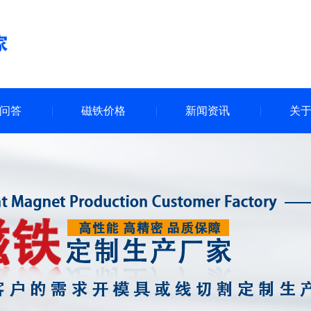
问答
磁铁价格
新闻资讯
关