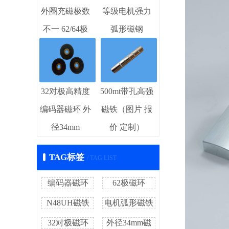
外圈充磁极数
等级电机强力
不一 62/64极
弧形磁钢
32对极高精度
500mt带孔高强
编码器磁环 外
磁铁（图片 报
径34mm
价 定制）
TAG标签
/ TAG LIST
编码器磁环
62极磁环
N48UH磁铁
电机弧形磁铁
32对极磁环
外径34mm磁