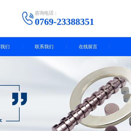
咨询电话：
0769-23388351
于我们
联系我们
在线留言