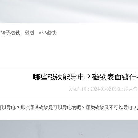
向转子磁铁
塑磁
n52磁铁
哪些磁铁能导电？磁铁表面镀什
发布时间：2024-01-02 09:31:16 人气
以导电？那么哪些磁铁是可以导电的呢？哪类磁铁又不可以导电？