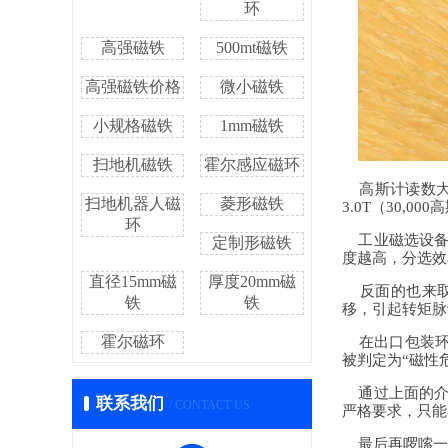
环
高强磁铁
500mt磁铁
高强磁铁价格
微小磁铁
小规格磁铁
1mm磁铁
扫地机磁铁
霍尔感应磁环
高斯计读数大的
扫地机器人磁
菱形磁铁
3.0T（30
环
工业磁选设备也
定制形磁铁
度越高，分选效
直径15mm磁
厚度20mm磁
反面的也来取
铁
铁
移，引起转矩脉
霍尔磁环
在出口包装环
被判定为“磁性
通过上面的介
联系我们
/ CONTACT US
严格要求，只能
最后再啰嗦一