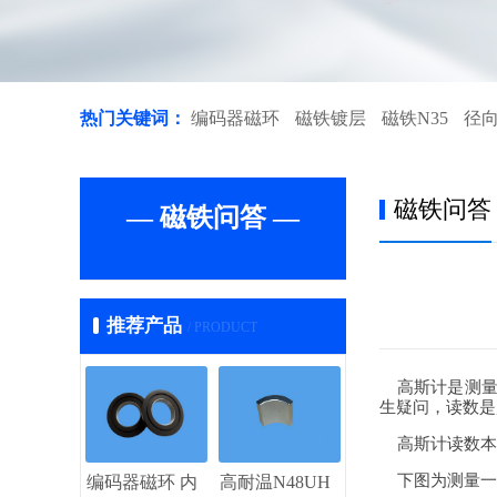
热门关键词：
编码器磁环
磁铁镀层
磁铁N35
径
磁铁问答
— 磁铁问答 —
推荐产品
/ PRODUCT
高斯计是测量一
生疑问，读数是
高斯计读数本身
下图为测量一个
编码器磁环 内
高耐温N48UH