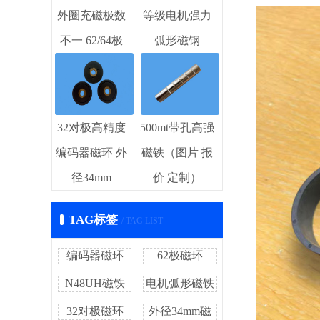
外圈充磁极数
等级电机强力
不一 62/64极
弧形磁钢
32对极高精度
500mt带孔高强
编码器磁环 外
磁铁（图片 报
径34mm
价 定制）
TAG标签
/ TAG LIST
编码器磁环
62极磁环
N48UH磁铁
电机弧形磁铁
32对极磁环
外径34mm磁