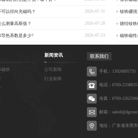
2026-07-31
环可以径向充磁吗？
钕铁硼强
2026-07-28
怎么测量高斯值？
烧结钕铁
2026-07-23
热和导热系数是多少?
磁铁磁性
新闻资讯
联系我们
形磁铁
公司新闻
手机：13926895735
片
行业新闻
电话：0769-2338835
片
传真：0769-2262506
邮箱：salesf@dgcour
地址：广东省东莞市