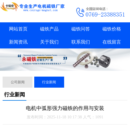
网站首页
磁铁产品
磁铁问答
磁铁价格
新闻资讯
关于我们
联系我们
在线留言
公司新闻
行业新闻
行业新闻
电机中弧形强力磁铁的作用与安装
发布时间：2025-11-18 10:17:38 人气：1091