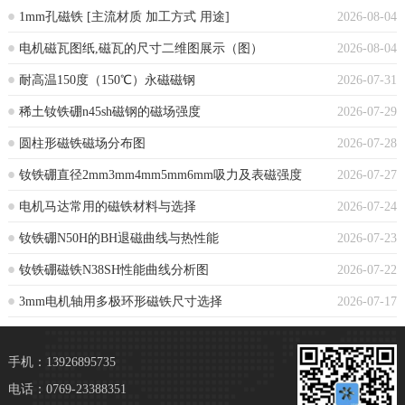
1mm孔磁铁 [主流材质 加工方式 用途]
2026-08-04
电机磁瓦图纸,磁瓦的尺寸二维图展示（图）
2026-08-04
耐高温150度（150℃）永磁磁钢
2026-07-31
稀土钕铁硼n45sh磁钢的磁场强度
2026-07-29
圆柱形磁铁磁场分布图
2026-07-28
钕铁硼直径2mm3mm4mm5mm6mm吸力及表磁强度
2026-07-27
电机马达常用的磁铁材料与选择
2026-07-24
钕铁硼N50H的BH退磁曲线与热性能
2026-07-23
钕铁硼磁铁N38SH性能曲线分析图
2026-07-22
3mm电机轴用多极环形磁铁尺寸选择
2026-07-17
手机：13926895735
电话：0769-23388351