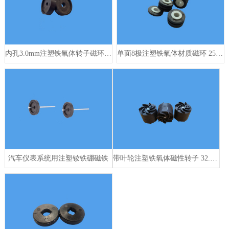
内孔3.0mm注塑铁氧体转子磁环 径向6极
单面8极注塑铁氧体材质磁环 25x8x5mm
汽车仪表系统用注塑钕铁硼磁铁
带叶轮注塑铁氧体磁性转子 32.6x15.4mm