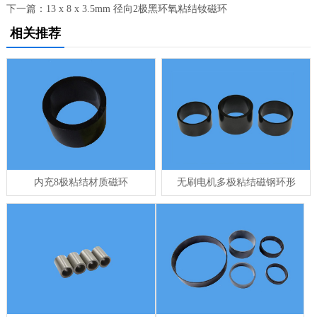
下一篇：
13 x 8 x 3.5mm 径向2极黑环氧粘结钕磁环
相关推荐
内充8极粘结材质磁环
无刷电机多极粘结磁钢环形