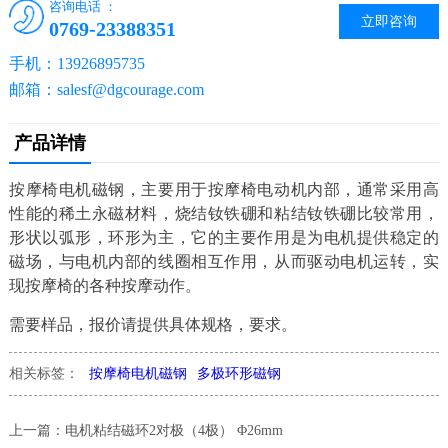
咨询电话 ：
立即咨询
0769-23388351
手机：13926895735
邮箱：salesf@dgcourage.com
产品详情
按摩椅电机磁钢，主要用于按摩椅电动机内部，通常采用高
性能的稀土永磁材料，烧结钕铁硼和粘结钕铁硼比较常用，
形状以弧形，环形为主，它的主要作用是为电机提供稳定的
磁场，与电机内部的线圈相互作用，从而驱动电机运转，实
现按摩椅的各种按摩动作。
需要样品，报价请提供具体规格，要求。
相关标签：
按摩椅电机磁钢
多极环形磁钢
上一篇：
电机粘结磁环2对极（4极） Φ26mm