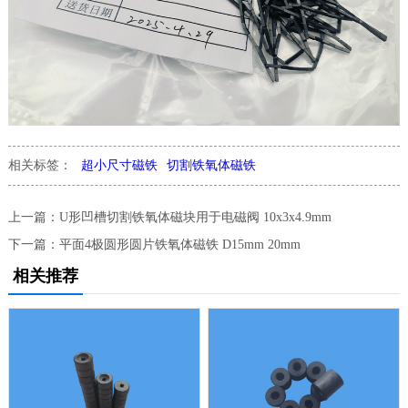
相关标签：
超小尺寸磁铁
切割铁氧体磁铁
上一篇：
U形凹槽切割铁氧体磁块用于电磁阀 10x3x4.9mm
下一篇：
平面4极圆形圆片铁氧体磁铁 D15mm 20mm
相关推荐