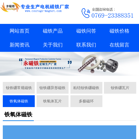
网站首页
磁铁产品
磁铁问答
磁铁价格
新闻资讯
关于我们
联系我们
在线留言
钕铁硼常规磁铁
钕铁硼异形磁铁
粘结钕铁硼磁铁
钕铁硼瓦片
铁氧体磁铁
铁氧体瓦片
多极磁环
铁氧体磁铁