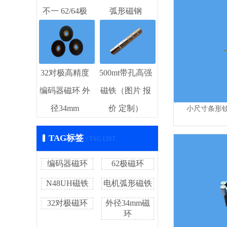
不一 62/64极
弧形磁钢
32对极高精度
500mt带孔高强
编码器磁环 外
磁铁（图片 报
径34mm
价 定制）
小尺寸条形钕铁
TAG标签
/ TAG LIST
编码器磁环
62极磁环
N48UH磁铁
电机弧形磁铁
32对极磁环
外径34mm磁
环