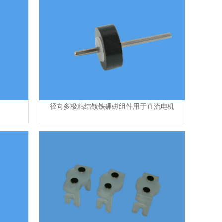
径向多极粘结钕铁硼磁组件用于直流电机