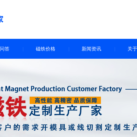
问答
磁铁价格
新闻资讯
关