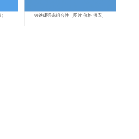
轴）
钕铁硼强磁组合件（图片 价格 供应）