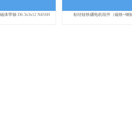
带轴 D6.3x3x12 N45SH
粘结钕铁硼电机组件（磁铁+钢