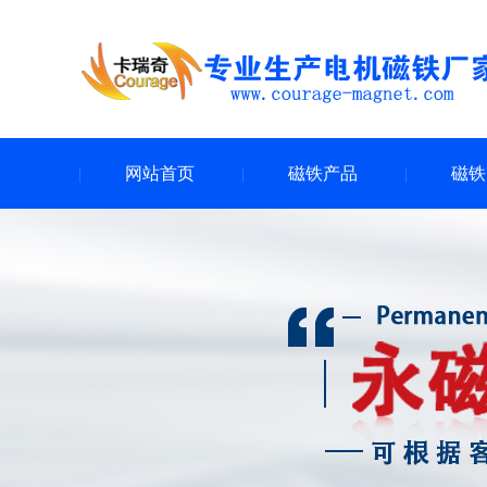
网站首页
磁铁产品
磁铁