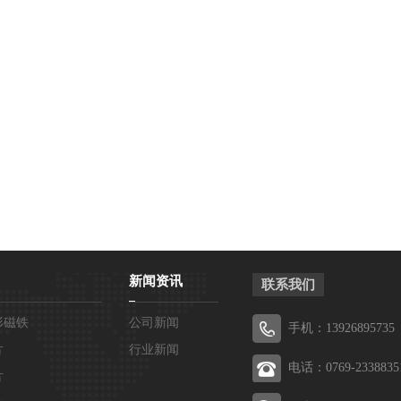
新闻资讯
联系我们
形磁铁
公司新闻
手机：13926895735
片
行业新闻
电话：0769-2338835
片