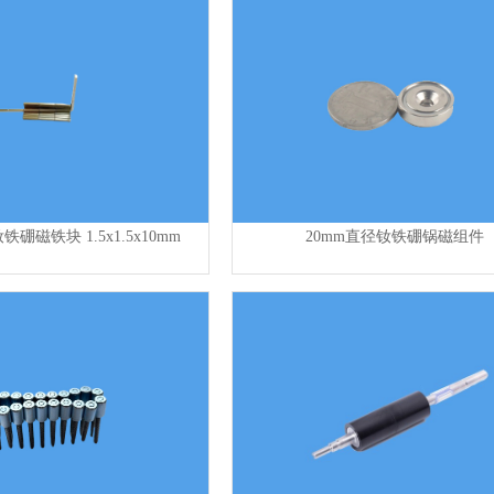
硼磁铁块 1.5x1.5x10mm
20mm直径钕铁硼锅磁组件