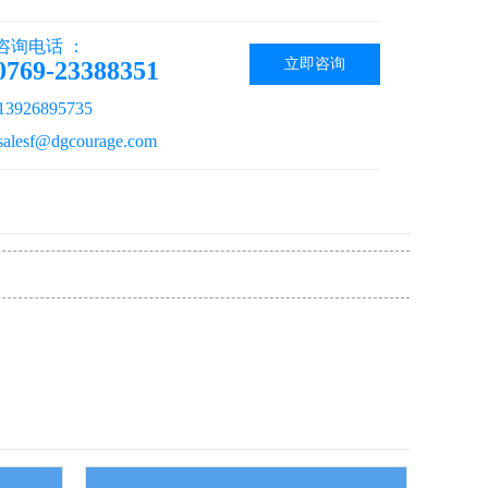
咨询电话 ：
立即咨询
0769-23388351
926895735
esf@dgcourage.com