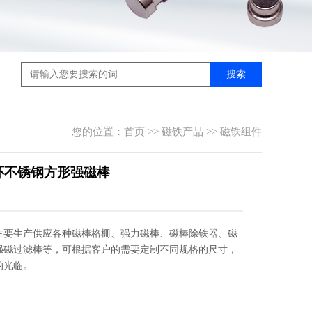
搜索
您的位置：
首页
>>
磁铁产品
>>
磁铁组件
环不锈钢方形强磁棒
主要生产供应各种磁棒格栅、强力磁棒、磁棒除铁器、磁
强磁过滤棒等，可根据客户的需要定制不同规格的尺寸，
的光临。