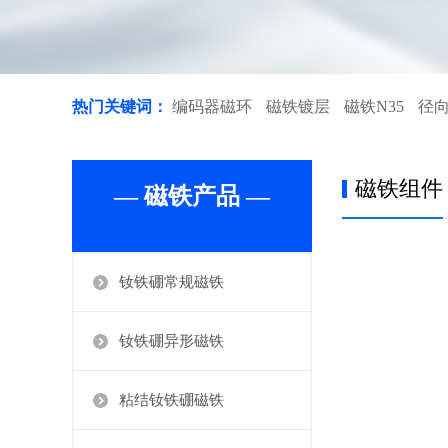
热门关键词：
编码器磁环
磁铁镀层
磁铁N35
径
磁铁组件
— 磁铁产品 —
钕铁硼常规磁铁
钕铁硼异形磁铁
粘结钕铁硼磁铁