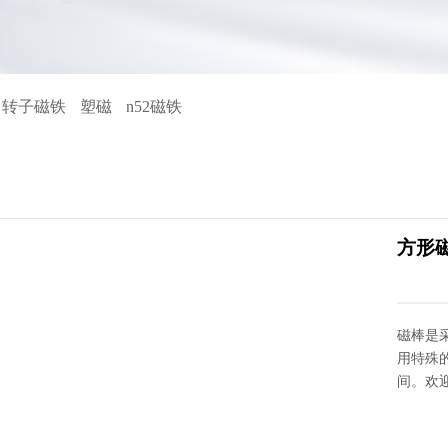
向转子磁铁
塑磁
n52磁铁
方形
磁棒是
用特殊的
间。欢