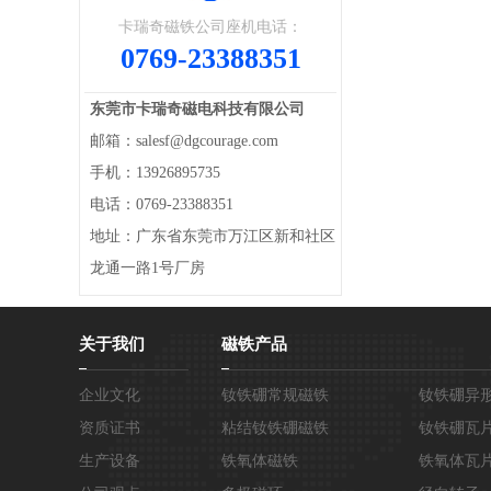
卡瑞奇磁铁公司座机电话：
0769-23388351
东莞市卡瑞奇磁电科技有限公司
邮箱：salesf@dgcourage.com
手机：13926895735
电话：0769-23388351
地址：广东省东莞市万江区新和社区
龙通一路1号厂房
关于我们
磁铁产品
企业文化
钕铁硼常规磁铁
钕铁硼异
资质证书
粘结钕铁硼磁铁
钕铁硼瓦
生产设备
铁氧体磁铁
铁氧体瓦