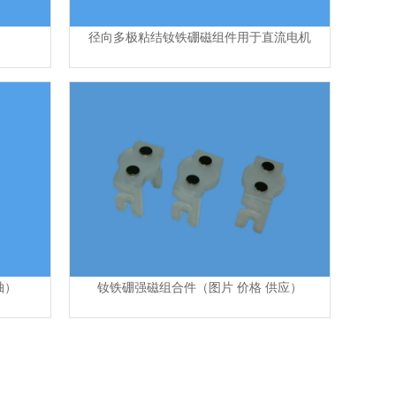
径向多极粘结钕铁硼磁组件用于直流电机
轴）
钕铁硼强磁组合件（图片 价格 供应）