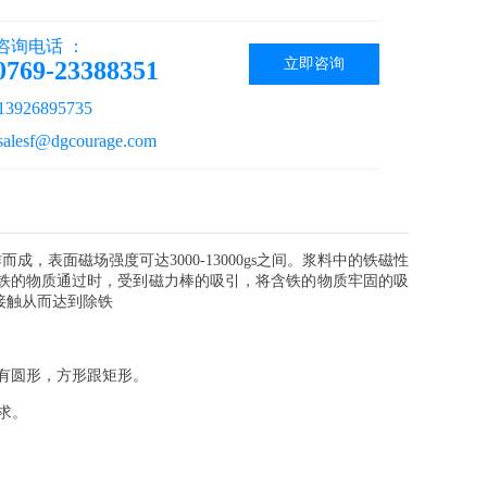
咨询电话 ：
立即咨询
0769-23388351
926895735
esf@dgcourage.com
表面磁场强度可达3000-13000gs之间。浆料中的铁磁性
铁的物质通过时，受到磁力棒的吸引，将含铁的物质牢固的吸
接触从而达到除铁
要有圆形，方形跟矩形。
求。