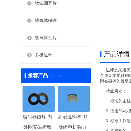
钕铁硼瓦片
铁氧体磁铁
铁氧体瓦片
产品详情
多极磁环
磁棒是采用优质不
推荐产品
杂质直接接触磁
/ PRODUCT
附在磁棒的管壁
特点简介；
1. 标准的圆柱
2. 使用304
编码器磁环 内
高耐温N48UH
3. 标准工作温
外圈充磁极数
等级电机强力
4. 多样化的两