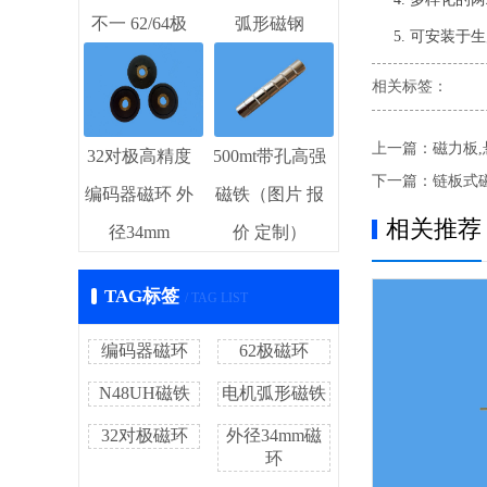
不一 62/64极
弧形磁钢
5. 可安装于
相关标签：
上一篇：
磁力板
32对极高精度
500mt带孔高强
下一篇：
链板式
编码器磁环 外
磁铁（图片 报
相关推荐
径34mm
价 定制）
TAG标签
/ TAG LIST
编码器磁环
62极磁环
N48UH磁铁
电机弧形磁铁
32对极磁环
外径34mm磁
环